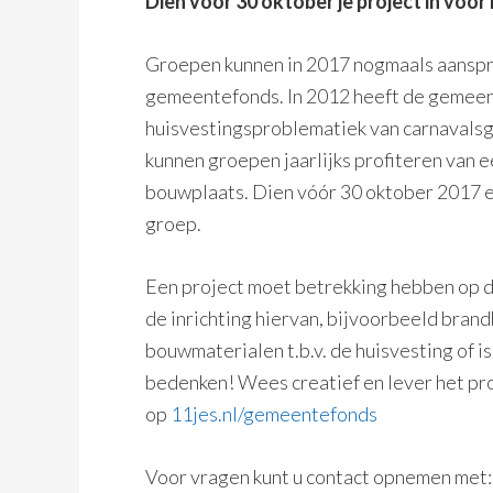
Dien voor 30 oktober je project in voo
Groepen kunnen in 2017 nogmaals aanspr
gemeentefonds. In 2012 heeft de gemeen
huisvestingsproblematiek van carnavals
kunnen groepen jaarlijks profiteren van 
bouwplaats. Dien vóór 30 oktober 2017 ee
groep.
Een project moet betrekking hebben op d
de inrichting hiervan, bijvoorbeeld bran
bouwmaterialen t.b.v. de huisvesting of is
bedenken! Wees creatief en lever het pro
op
11jes.nl/gemeentefonds
Voor vragen kunt u contact opnemen met: