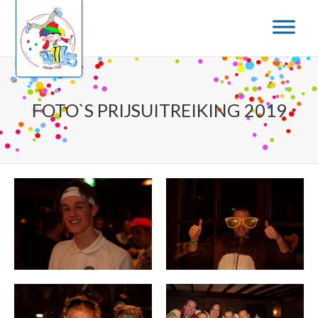
Door
naar
de
hoofd
inhoud
FOTO`S PRIJSUITREIKING 2019