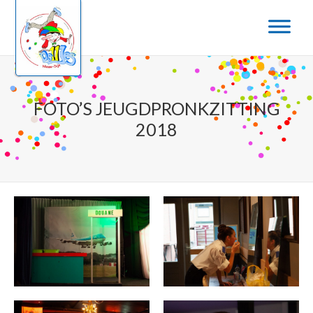
Door
naar
de
hoofd
inhoud
FOTO’S JEUGDPRONKZITTING
2018