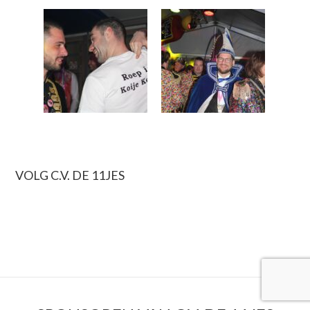
PRIMAIRE
VOLG C.V. DE 11JES
SIDEBAR