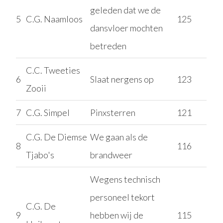
geleden dat we de
5
C.G. Naamloos
125
dansvloer mochten
betreden
C.C. Tweeties
6
Slaat nergens op
123
Zooii
7
C.G. Simpel
Pinxsterren
121
C.G. De Diemse
We gaan als de
8
116
Tjabo's
brandweer
Wegens technisch
personeel tekort
C.G. De
9
hebben wij de
115