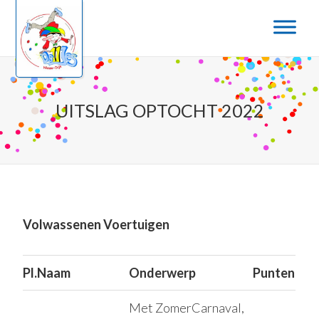
Door
Spring
naar
naar
de
de
hoofd
eerste
inhoud
sidebar
UITSLAG OPTOCHT 2022
Volwassenen Voertuigen
Pl.
Naam
Onderwerp
Punten
Met ZomerCarnaval,