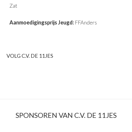
Zat
Aanmoedigingsprijs Jeugd:
FFAnders
PRIMAIRE
VOLG C.V. DE 11JES
SIDEBAR
SPONSOREN VAN C.V. DE 11JES