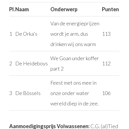
Pl.
Naam
Onderwerp
Punten
Van de energieprijzen
1
De Orka's
wordt je arm, dus
113
drinken wij ons warm
We Goan under koffer
2
De Heideboys
112
part 2
Feest met ons mee in
3
De Bössels
onze onder water
106
wereld diep in de zee.
Aanmoedigingsprijs Volwassenen:
C.G. (al)Tied