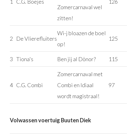
1
C.G. Boejes
126
Zomercarnaval wel
zitten!
Wi-j bloazen de boel
2
De Vlierefluiters
125
op!
3
Tiona's
Ben jij al Dönor?
115
Zomercarnaval met
4
C.G. Combi
Combi en Idiaal
97
wordt magistraal!
Volwassen voertuig Buuten Diek