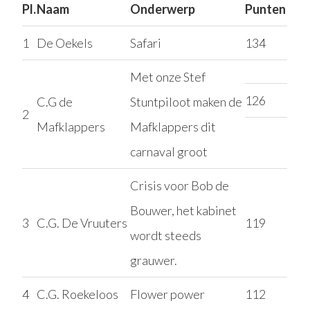
Pl.
Naam
Onderwerp
Punten
1
De Oekels
Safari
134
Met onze Stef
126
C.G de
Stuntpiloot maken de
2
Mafklappers
Mafklappers dit
carnaval groot
Crisis voor Bob de
Bouwer, het kabinet
3
C.G. De Vruuters
119
wordt steeds
grauwer.
4
C.G. Roekeloos
Flower power
112