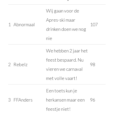
Wij gaan voor de
Apres-ski maar
1
Abnormaal
107
drinken doen we nog
nie
We hebben 2 jaar het
feest bespaard. Nu
2
Rebelz
98
vieren we carnaval
met volle vaart!
Een toets kun je
3
FFAnders
herkansen maar een
96
feestje niet!