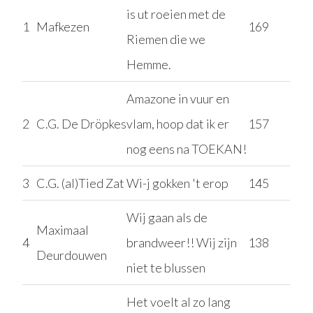
is ut roeien met de
1
Mafkezen
169
Riemen die we
Hemme.
Amazone in vuur en
2
C.G. De Dröpkes
vlam, hoop dat ik er
157
nog eens na TOEKAN!
3
C.G. (al)Tied Zat
Wi-j gokken 't erop
145
Wij gaan als de
Maximaal
4
brandweer!! Wij zijn
138
Deurdouwen
niet te blussen
Het voelt al zo lang