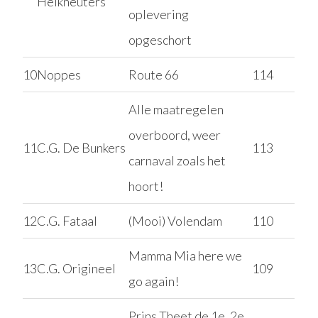
Heikneuters
oplevering
opgeschort
10
Noppes
Route 66
114
Alle maatregelen
overboord, weer
11
C.G. De Bunkers
113
carnaval zoals het
hoort!
12
C.G. Fataal
(Mooi) Volendam
110
Mamma Mia here we
13
C.G. Origineel
109
go again!
Prins Theet de 1e, 2e