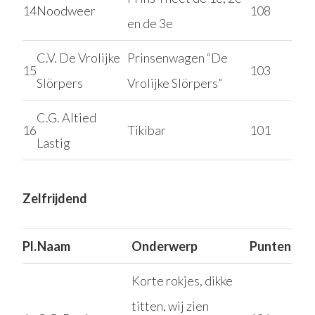
14
Noodweer
108
en de 3e
C.V. De Vrolijke
Prinsenwagen “De
15
103
Slörpers
Vrolijke Slörpers”
C.G. Altied
16
Tikibar
101
Lastig
Zelfrijdend
Pl.
Naam
Onderwerp
Punten
Korte rokjes, dikke
titten, wij zien