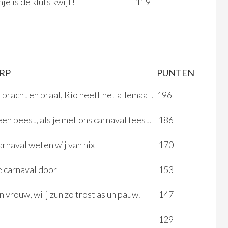
je is de kluts kwijt!
119
RP
PUNTEN
 pracht en praal, Rio heeft het allemaal!
196
een beest, als je met ons carnaval feest.
186
arnaval weten wij van nix
170
 carnaval door
153
 vrouw, wi-j zun zo trost as un pauw.
147
129