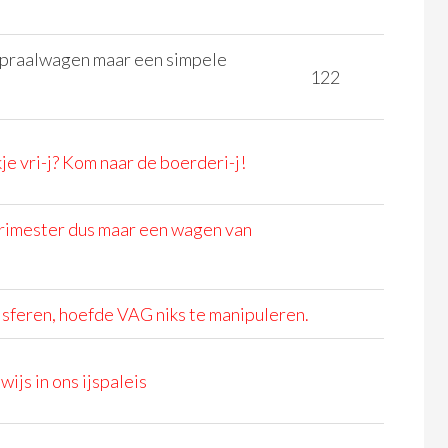
 praalwagen maar een simpele
122
je vri-j? Kom naar de boerderi-j!
rimester dus maar een wagen van
e sferen, hoefde VAG niks te manipuleren.
ijs in ons ijspaleis