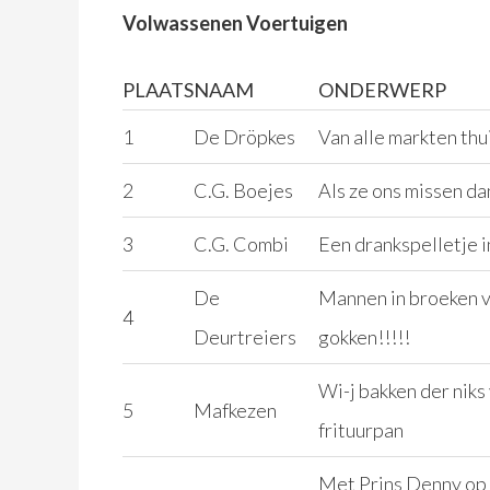
Volwassenen Voertuigen
PLAATS
NAAM
ONDERWERP
1
De Dröpkes
Van alle markten thu
2
C.G. Boejes
Als ze ons missen da
3
C.G. Combi
Een drankspelletje i
De
Mannen in broeken v
4
Deurtreiers
gokken!!!!!
Wi-j bakken der niks v
5
Mafkezen
frituurpan
Met Prins Denny op 