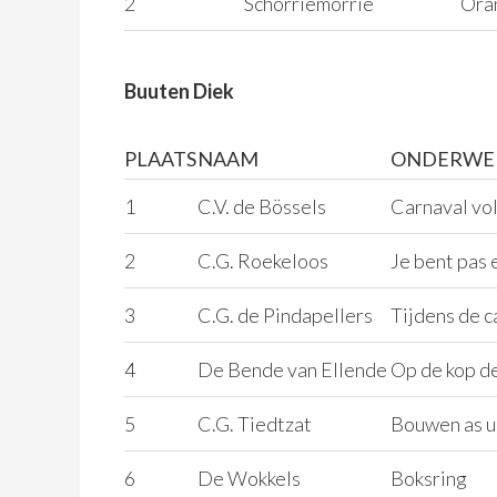
2
Schorriemorrie
Oran
Buuten Diek
PLAATS
NAAM
ONDERWE
1
C.V. de Bössels
Carnaval vol
2
C.G. Roekeloos
Je bent pas 
3
C.G. de Pindapellers
Tijdens de c
4
De Bende van Ellende
Op de kop de
5
C.G. Tiedtzat
Bouwen as un
6
De Wokkels
Boksring