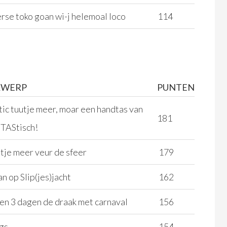
rse toko goan wi-j helemoal loco
114
RWERP
PUNTEN
tic tuutje meer, moar een handtas van
181
nTAStisch!
tje meer veur de sfeer
179
n op Slip(jes)jacht
162
en 3 dagen de draak met carnaval
156
gs
154