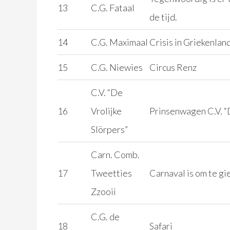
13
C.G. Fataal
de tijd.
14
C.G. Maximaal
Crisis in Griekenlan
15
C.G. Niewies
Circus Renz
C.V. “De
16
Vrolijke
Prinsenwagen C.V. “D
Slörpers”
Carn. Comb.
17
Tweetties
Carnaval is om te gi
Zzooii
C.G. de
18
Safari