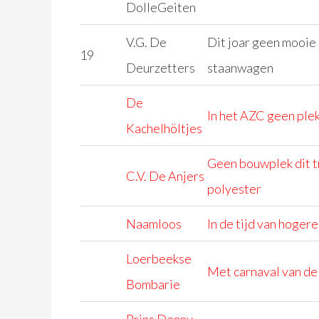
DolleGeiten
V.G. De
Dit joar geen mooie
19
Deurzetters
staanwagen
De
In het AZC geen plek
Kachelhöltjes
Geen bouwplek dit t
C.V. De Anjers
polyester
Naamloos
In de tijd van hoger
Loerbeekse
Met carnaval van de w
Bombarie