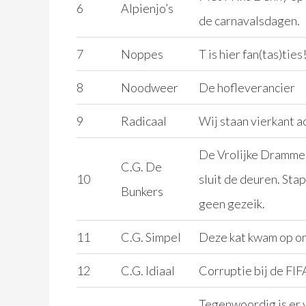
6
Alpienjo’s
de carnavalsdagen.
7
Noppes
T is hier fan(tas)ties
8
Noodweer
De hofleverancier
9
Radicaal
Wij staan vierkant a
De Vrolijke Drammers
C.G. De
10
sluit de deuren. Sta
Bunkers
geen gezeik.
11
C.G. Simpel
Deze kat kwam op o
12
C.G. Idiaal
Corruptie bij de FIF
Tegenwoordig is er v