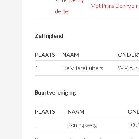
Prins Denny
Met Prins Denny z'n
de 1e
Zelfrijdend
PLAATS
NAAM
ONDER
1
De Vlierefluiters
Wi-j zun
Buurtvereniging
PLAATS
NAAM
ON
1
Koningsweg
1001