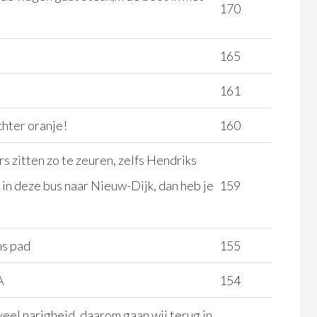
170
!
165
161
chter oranje!
160
 zitten zo te zeuren, zelfs Hendriks
p in deze bus naar Nieuw-Dijk, dan heb je
159
ns pad
155
A
154
eel narigheid, daarom gaan wij terug in