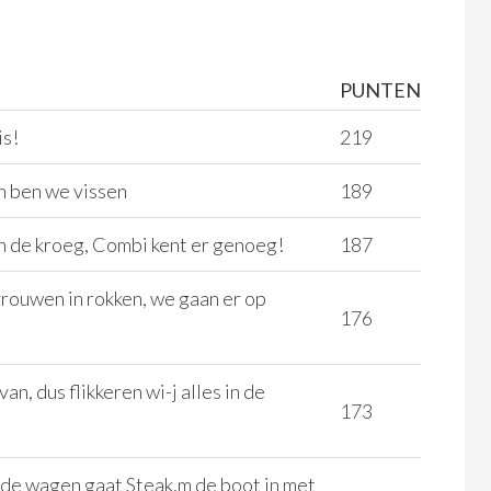
PUNTEN
is!
219
n ben we vissen
189
n de kroeg, Combi kent er genoeg!
187
rouwen in rokken, we gaan er op
176
an, dus flikkeren wi-j alles in de
173
de wagen gaat Steak,m de boot in met