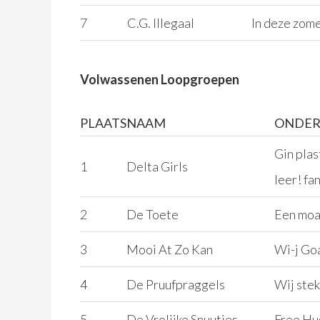
7
C.G. Illegaal
In deze zome
Volwassenen Loopgroepen
PLAATS
NAAM
ONDE
Gin plas
1
Delta Girls
leer! fa
2
De Toete
Een moa
3
Mooi At Zo Kan
Wi-j Goa
4
De Pruufpraggels
Wij stek
5
De Vrolijke Snuutjes
Free Hu