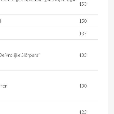
153
d
150
137
e Vrolijke Slörpers”
133
eren
130
123