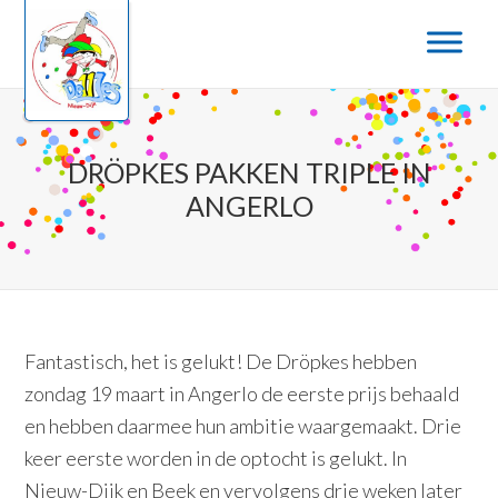
Door
Spring
naar
naar
de
de
hoofd
eerste
inhoud
sidebar
DRÖPKES PAKKEN TRIPLE IN
ANGERLO
Fantastisch, het is gelukt! De Dröpkes hebben
zondag 19 maart in Angerlo de eerste prijs behaald
en hebben daarmee hun ambitie waargemaakt. Drie
keer eerste worden in de optocht is gelukt. In
Nieuw-Dijk en Beek en vervolgens drie weken later