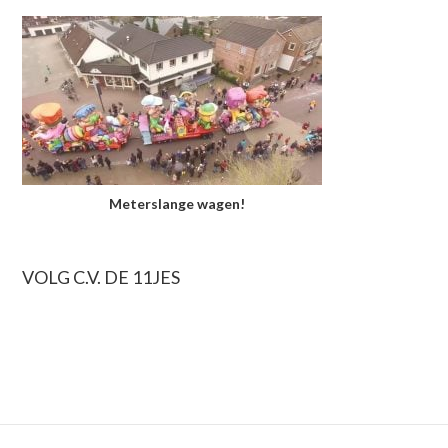
Meterslange wagen!
PRIMAIRE
VOLG C.V. DE 11JES
SIDEBAR