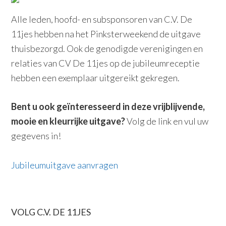
Alle leden, hoofd- en subsponsoren van C.V. De
11jes hebben na het Pinksterweekend de uitgave
thuisbezorgd. Ook de genodigde verenigingen en
relaties van CV De 11jes op de jubileumreceptie
hebben een exemplaar uitgereikt gekregen.
Bent u ook geïnteresseerd in deze vrijblijvende,
mooie en kleurrijke uitgave?
Volg de link en vul uw
gegevens in!
Jubileumuitgave aanvragen
PRIMAIRE
VOLG C.V. DE 11JES