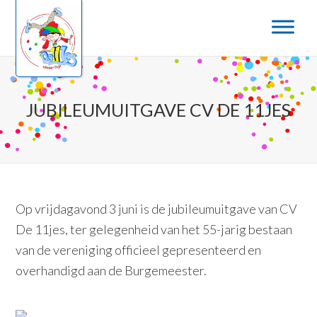
Door
Spring
naar
naar
de
de
hoofd
eerste
inhoud
sidebar
JUBILEUMUITGAVE CV DE 11JES
Op vrijdagavond 3 juni is de jubileumuitgave van CV
De 11jes, ter gelegenheid van het 55-jarig bestaan
van de vereniging officieel gepresenteerd en
overhandigd aan de Burgemeester.