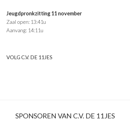
Jeugdpronkzitting 11 november
Zaal open: 13:41u
Aanvang: 14:11u
PRIMAIRE
VOLG C.V. DE 11JES
SIDEBAR
SPONSOREN VAN C.V. DE 11JES