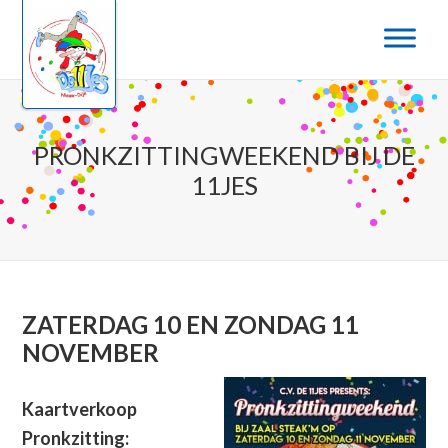
Door
Spring
naar
naar
de
de
hoofd
eerste
inhoud
sidebar
PRONKZITTINGWEEKEND BIJ DE
11JES
ZATERDAG 10 EN ZONDAG 11
NOVEMBER
Kaartverkoop
Pronkzitting: